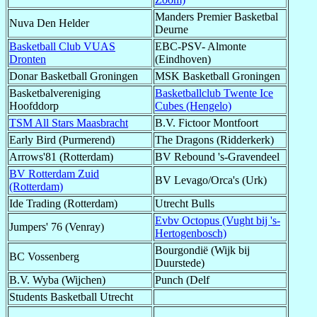
Manders Premier Basketbal
Nuva Den Helder
Deurne
Basketball Club VUAS
EBC-PSV- Almonte
Dronten
(Eindhoven)
Donar Basketball Groningen
MSK Basketball Groningen
Basketbalvereniging
Basketballclub Twente Ice
Hoofddorp
Cubes (Hengelo)
TSM All Stars Maasbracht
B.V. Fictoor Montfoort
Early Bird (Purmerend)
The Dragons (Ridderkerk)
Arrows'81 (Rotterdam)
BV Rebound 's-Gravendeel
BV Rotterdam Zuid
BV Levago/Orca's (Urk)
(Rotterdam)
Ide Trading (Rotterdam)
Utrecht Bulls
Evbv Octopus (Vught bij 's-
Jumpers' 76 (Venray)
Hertogenbosch)
Bourgondië (Wijk bij
BC Vossenberg
Duurstede)
B.V. Wyba (Wijchen)
Punch (Delf
Students Basketball Utrecht