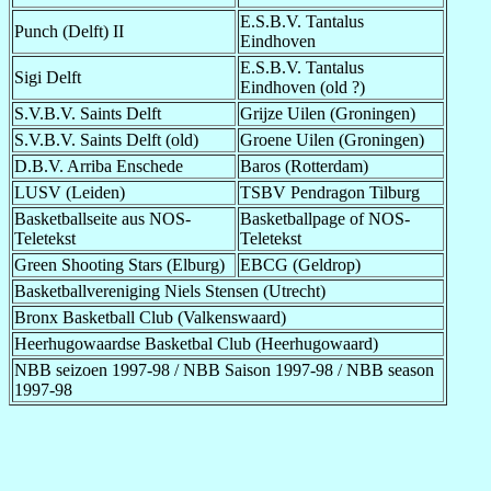
E.S.B.V. Tantalus
Punch (Delft) II
Eindhoven
E.S.B.V. Tantalus
Sigi Delft
Eindhoven (old ?)
S.V.B.V. Saints Delft
Grijze Uilen (Groningen)
S.V.B.V. Saints Delft (old)
Groene Uilen (Groningen)
D.B.V. Arriba Enschede
Baros (Rotterdam)
LUSV (Leiden)
TSBV Pendragon Tilburg
Basketballseite aus NOS-
Basketballpage of NOS-
Teletekst
Teletekst
Green Shooting Stars (Elburg)
EBCG (Geldrop)
Basketballvereniging Niels Stensen (Utrecht)
Bronx Basketball Club (Valkenswaard)
Heerhugowaardse Basketbal Club (Heerhugowaard)
NBB seizoen 1997-98 / NBB Saison 1997-98 / NBB season
1997-98