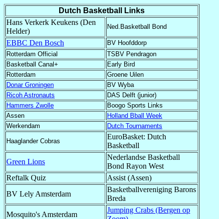
Dutch Basketball Links
Hans Verkerk Keukens (Den
Ned.Basketball Bond
Helder)
EBBC Den Bosch
BV Hoofddorp
Rotterdam Official
TSBV Pendragon
Basketball Canal+
Early Bird
Rotterdam
Groene Uilen
Donar Groningen
BV Wyba
Ricoh Astronauts
DAS Delft (junior)
Hammers Zwolle
Boogo Sports Links
Assen
Holland Bball Week
Werkendam
Dutch Tournaments
EuroBasket: Dutch
Haaglander Cobras
Basketball
Nederlandse Basketball
Green Lions
Bond Rayon West
Reftalk Quiz
Assist (Assen)
Basketballvereniging Barons
BV Lely Amsterdam
Breda
Jumping Crabs (Bergen op
Mosquito's Amsterdam
Zoom)